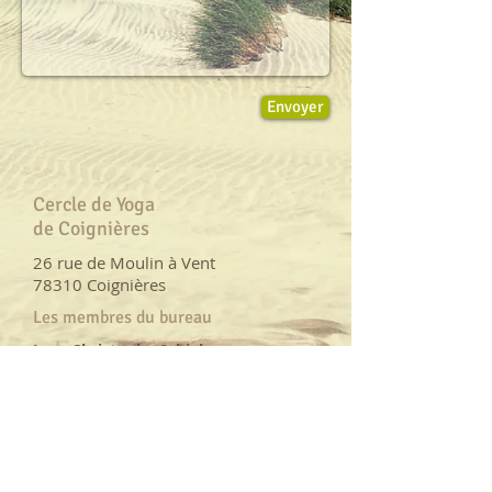
Envoyer
Cercle de Yoga
de Coignières
26 rue de Moulin à Vent
78310 Coignières
Les membres du bureau
Jean-Christophe Schiel
Président
Paule Lefebvre
Présidente d'honneur
Marie-Claude Henninot
Secrétaire